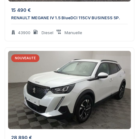
15 490
€
RENAULT MEGANE IV 1.5 BlueDCI 115CV BUSINESS 5P.
43900
Diesel
Manuelle
NOUVEAUTÉ
28 890
€