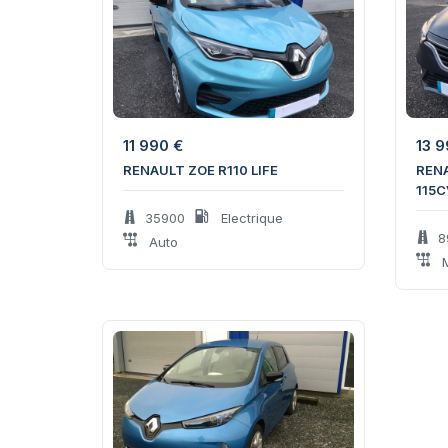
11 990
€
13 
RENAULT ZOE R110 LIFE
RENA
115C
35900
Electrique
8
Auto
M