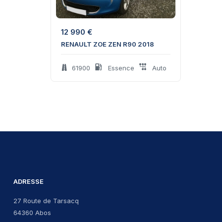
12 990
€
RENAULT ZOE ZEN R90 2018
61900
Essence
Auto
ADRESSE
27 Route de Tarsacq
64360 Abos