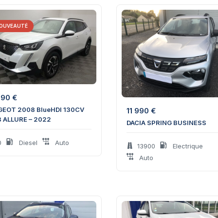
OUVEAUTÉ
890
€
EOT 2008 BlueHDI 130CV
11 990
€
 ALLURE – 2022
DACIA SPRING BUSINESS
0
Diesel
Auto
13900
Electrique
Auto