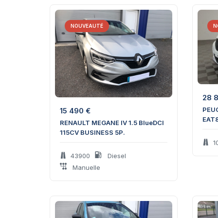
NOUVEAUTÉ
N
28 
PEUG
15 490
€
EAT8
RENAULT MEGANE IV 1.5 BlueDCI
115CV BUSINESS 5P.
1
43900
Diesel
Manuelle