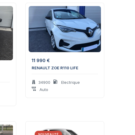
11 990
€
RENAULT ZOE R110 LIFE
34900
Electrique
Auto
NOUVEAUTÉ