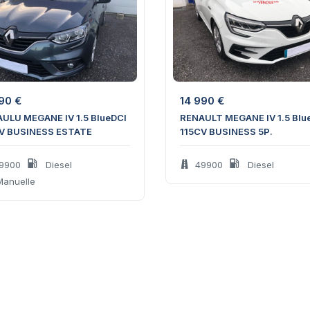
990
€
14 990
€
ULU MEGANE IV 1.5 BlueDCI
RENAULT MEGANE IV 1.5 Blu
V BUSINESS ESTATE
115CV BUSINESS 5P.
9900
Diesel
49900
Diesel
anuelle