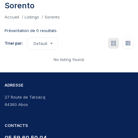
Sorento
Accueil
Listings
Sorento
Présentation de 0 resultats
Trier par:
Default
No listing found.
ADRESSE
27 Route de Tarsacq
64360 Abos
CONTACTS
05 59 60 50 04