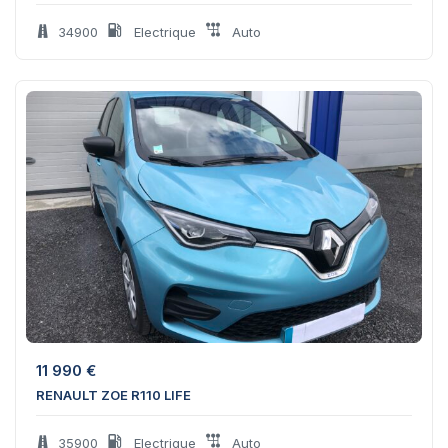
34900
Electrique
Auto
11 990
€
RENAULT ZOE R110 LIFE
35900
Electrique
Auto